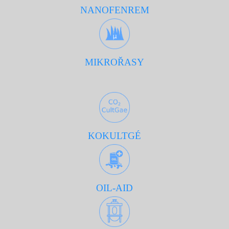
NANOFENREM
MIKROŘASY
KOKULTG
É
OIL-AID