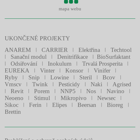
mapa webu
UKONČENÉ PROJEKTY
ANAREM
ǀ
CARRIER
ǀ
Elektřina
ǀ
Techtool
ǀ
Sanační modul
ǀ
Denitrifikace
ǀ
BioSurfaktant
ǀ
Odsiřování
ǀ
Inokulum
ǀ
Trvalá Prosperita
ǀ
EUREKA
ǀ
Vinter
ǀ
Konsor
ǀ
Vinifer
ǀ
Ryby
ǀ
Snip
ǀ
Lowine
ǀ
Steril
ǀ
Bcov
ǀ
Vmscv
ǀ
Twink
ǀ
Pesticidy
ǀ
Naki
ǀ
Agrised
ǀ
Revit
ǀ
Porem
ǀ
NNP5
ǀ
Nos
ǀ
Navino
ǀ
Neoeno
ǀ
Stimul
ǀ
Mikropivo
ǀ
Newsec
ǀ
Sikoc
ǀ
Ferin
ǀ
Elipes
ǀ
Beersan
ǀ
Bioreg
ǀ
Brettin