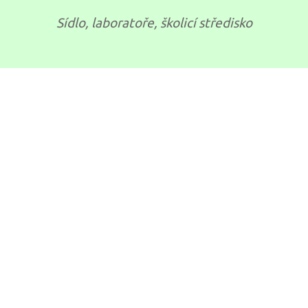
Sídlo, laboratoře, školicí středisko